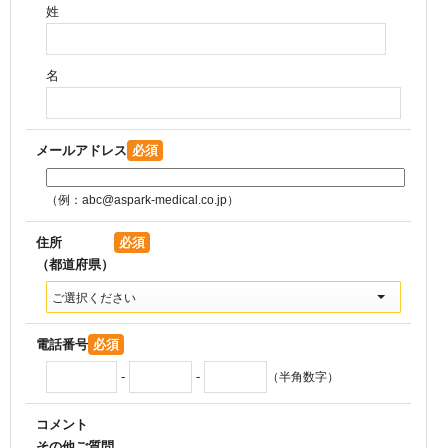
姓
名
メールアドレス
必須
（例：abc@aspark-medical.co.jp）
住所
必須
（都道府県）
ご選択ください
電話番号
必須
-
-
（半角数字）
コメント
その他ご質問