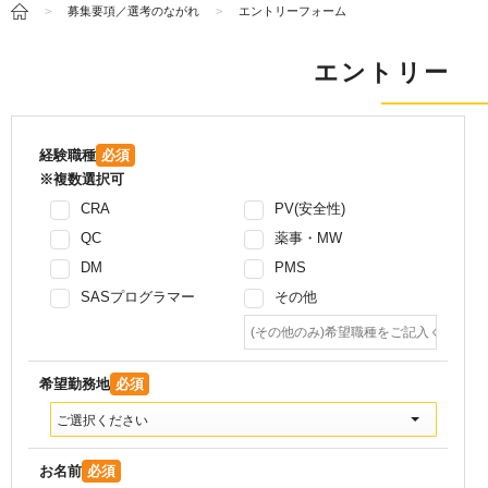
募集要項／選考のながれ
エントリーフォーム
エントリー
経験職種
必須
※複数選択可
CRA
PV(安全性)
QC
薬事・MW
DM
PMS
SASプログラマー
その他
希望勤務地
必須
ご選択ください
お名前
必須